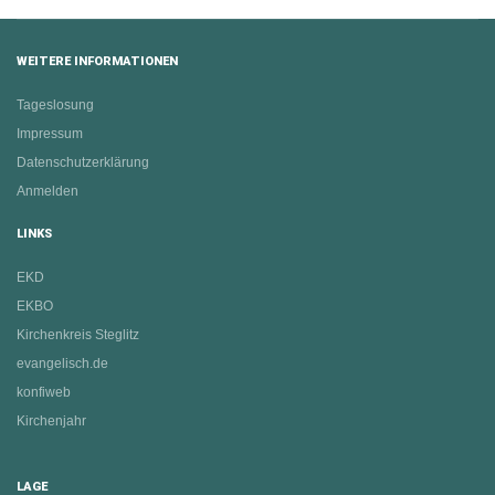
WEITERE INFORMATIONEN
Tageslosung
Impressum
Datenschutzerklärung
Anmelden
LINKS
EKD
EKBO
Kirchenkreis Steglitz
evangelisch.de
konfiweb
Kirchenjahr
LAGE